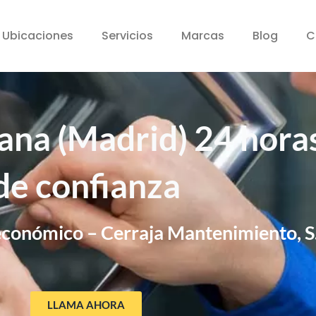
Ubicaciones
Servicios
Marcas
Blog
C
ana (Madrid) 24 horas
de confianza
 económico – Cerraja Mantenimiento, S
LLAMA AHORA