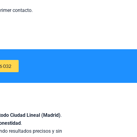
primer contacto.
6 032
 todo Ciudad Lineal (Madrid)
.
honestidad
.
do resultados precisos y sin