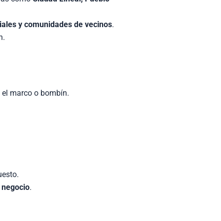
ciales y comunidades de vecinos
.
n.
n el marco o bombín.
uesto.
o negocio
.