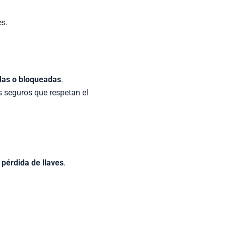
es.
das o bloqueadas
.
s seguros que respetan el
 pérdida de llaves
.