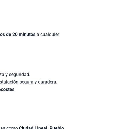
nos de 20 minutos
a cualquier
za y seguridad.
stalación segura y duradera.
ecostes
.
nas como
Ciudad Lineal, Pueblo