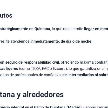
nutos
 estratégicamente en Quintana
, lo que nos permite
llegar en me
aves, te atendemos
inmediatamente, de día o de noche
.
on seguro de responsabilidad civil
, ofreciendo máxima confian
as líderes
(como TESA, FAC o Ezcurra), lo que garantiza una in
manos de profesionales de confianza,
sin intermediarios ni sobr
ntana y alrededores
ajería integral
en el barrio de
Quintana (Madrid)
y zonas cerca