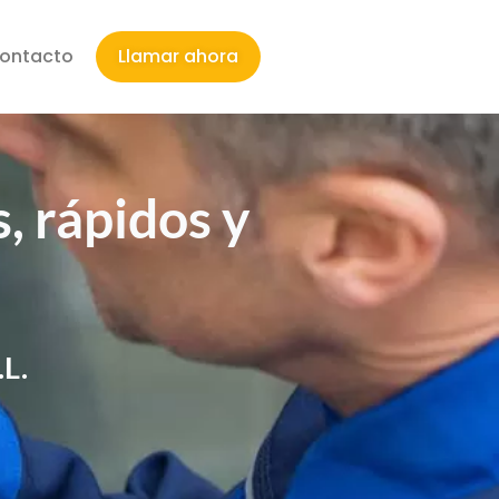
ontacto
Llamar ahora
, rápidos y
.L.